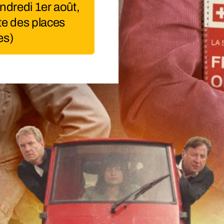
dredi 1er août,
te des places
es)