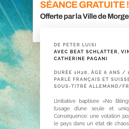
SÉANCE GRATUITE !
Offerte par la Ville de Morg
DE PETER LUISI
AVEC BEAT SCHLATTER, V
CATHERINE PAGANI
DURÉE 1H28, ÂGE 6 ANS / 
PARLÉ FRANÇAIS ET SUIS
SOUS-TITRÉ ALLEMAND/F
L’initiative baptisée «No Bili
l’usage d’une seule et uniq
Conséquence: une votation pop
le pays dans un état de chaos 