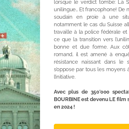
lorsque le verdict tombe: La 
unilingue... Et francophone! De
soudain en proie à une situ
notamment le cas du Suisse all
travaille à la police fédérale et
ce que la transition vers l’uni
bonne et due forme. Aux côt
romand, il est amené à enqu
résistance naissant dans le 
s’oppose par tous les moyens 
l’initiative.
Avec plus de 350'000 spectat
BOURBINE est devenu LE film su
en 2024 !