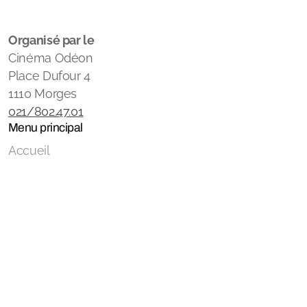
Organisé par le
Cinéma Odéon
Place Dufour 4
1110 Morges
021/802.47.01
Menu principal
Accueil
Programme 2026
Lieu
Infos pratiques
Partenaires
Contact
Légal
Conditions générales pour l'achat de billets